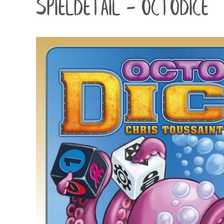
SPIELDETAIL - OCTODICE