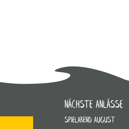
NÄCHSTE ANLÄSSE
SPIELABEND AUGUST