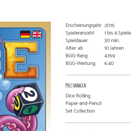
Erscheinungsjahr:
2015
Spieleranzahl:
1 bis 4 Spiele
Spieldauer:
30 min.
Alter: ab
10 Jahren
BGG-Rang:
4769
BGG-Wertung:
6.40
MECHANIKEN
Dice Rolling
Paper-and-Pencil
Set Collection