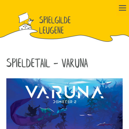
SPIELDETAIL - VARUNA