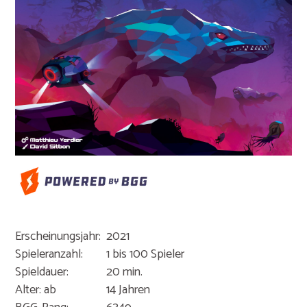
Erscheinungsjahr:
2021
Spieleranzahl:
1 bis 100 Spieler
Spieldauer:
20 min.
Alter: ab
14 Jahren