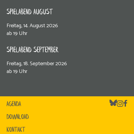
SPIELABEND AUGUST
Freitag, 14. August 2026
ab 19 Uhr
SPIELABEND SEPTEMBER
Freitag, 18. September 2026
ab 19 Uhr
AGENDA
DOWNLOAD
KONTAKT