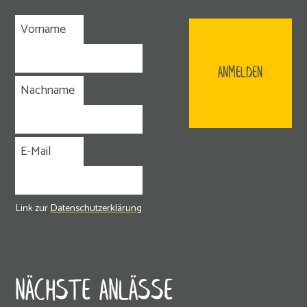
Vorname
ANMELDEN
Nachname
E-Mail
Link zur
Datenschutzerklärung
NÄCHSTE ANLÄSSE