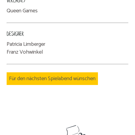
VERLAG(E)
Queen Games
DESIGNER
Patricia Limberger
Franz Vohwinkel
Für den nächsten Spielabend wünschen