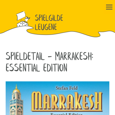
SPIELDETAIL - MARRAKESH:
ESSENTIAL EDITION